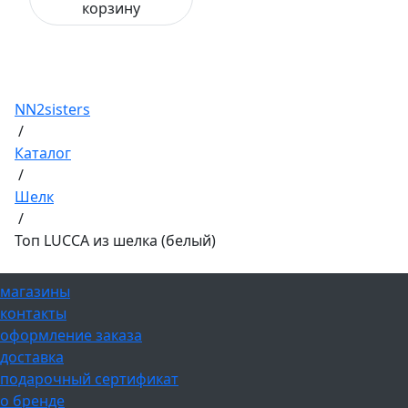
корзину
NN2sisters
/
Каталог
/
Шелк
/
Топ LUCCA из шелка (белый)
магазины
контакты
оформление заказа
доставка
подарочный сертификат
о бренде