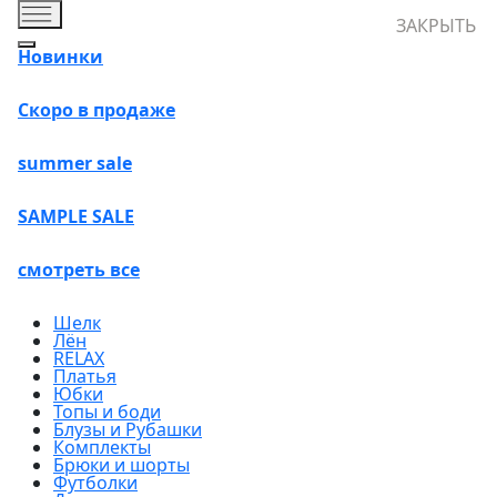
ЗАКРЫТЬ
Новинки
Скоро в продаже
summer sale
SAMPLE SALE
смотреть все
Шелк
Лён
RELAX
Платья
Юбки
Топы и боди
Блузы и Рубашки
Комплекты
Брюки и шорты
Футболки